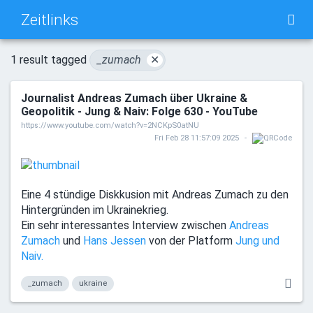
Zeitlinks
TAG CLOUD
PICTURE WALL
1 result tagged
_zumach
✕
Journalist Andreas Zumach über Ukraine &
DAILY
SEARCH
Geopolitik - Jung & Naiv: Folge 630 - YouTube
https://www.youtube.com/watch?v=2NCKpS0atNU
Fri Feb 28 11:57:09 2025
Eine 4 stündige Diskkusion mit Andreas Zumach zu den
Hintergründen im Ukrainekrieg.
Ein sehr interessantes Interview zwischen
Andreas
Zumach
und
Hans Jessen
von der Platform
Jung und
Naiv.
_zumach
ukraine