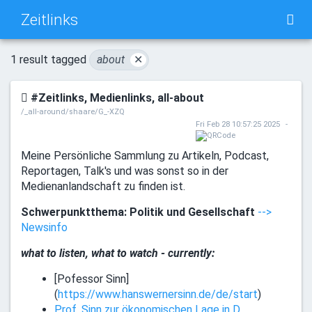
Zeitlinks
TAG CLOUD
PICTURE WALL
1 result tagged
about
✕
#Zeitlinks, Medienlinks, all-about
DAILY
SEARCH
/_all-around/shaare/G_-XZQ
Fri Feb 28 10:57:25 2025
Meine Persönliche Sammlung zu Artikeln, Podcast,
Reportagen, Talk's und was sonst so in der
Medienanlandschaft zu finden ist.
Schwerpunktthema: Politik und Gesellschaft
-->
Newsinfo
what to listen, what to watch - currently:
[Pofessor Sinn]
(
https://www.hanswernersinn.de/de/start
)
Prof. Sinn zur ökonomischen Lage in D