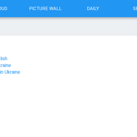
OUD
PICTURE WALL
DAILY
S
lish
raine
in Ukraine