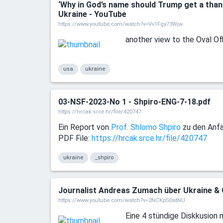
‘Why in God’s name should Trump get a tha
Ukraine - YouTube
https://www.youtube.com/watch?v=Vv1Fgy73Wjw
another view to the Oval O
usa
ukraine
03-NSF-2023-No 1 - Shpiro-ENG-7-18.pdf
https://hrcak.srce.hr/file/420747
Ein Report von
Prof. Shlomo Shpiro
zu den Anfä
PDF File:
https://hrcak.srce.hr/file/420747
ukraine
_shpiro
Journalist Andreas Zumach über Ukraine & G
https://www.youtube.com/watch?v=2NCKpS0atNU
Eine 4 stündige Diskkusion 