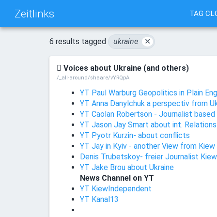
Zeitlinks
TAG CL
6 results tagged
ukraine
✕
Voices about Ukraine (and others)
/_all-around/shaare/vYRQpA
YT Paul Warburg Geopolitics in Plain Eng
YT Anna Danylchuk a perspectiv from Uk
YT Caolan Robertson - Journalist based 
YT Jason Jay Smart about int. Relations
YT Pyotr Kurzin- about conflicts
YT Jay in Kyiv - another View from Kiew
Denis Trubetskoy- freier Journalist Kiew
YT Jake Brou about Ukraine
News Channel on YT
YT KiewIndependent
YT Kanal13