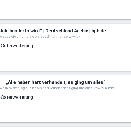
 Jahrhunderts wird“ | Deutschland Archiv | bpb.de
-dass-die-ukraine-die-brd-des-21-jahrhunderts-wird/
-Osterweiterung
 „Alle haben hart verhandelt, es ging um alles“
to-osterweiterung-alle-haben-hart-verhandelt-es-ging-um-alles-92578934.html
-Osterweiterung