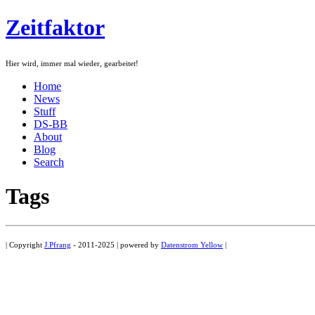
Zeitfaktor
Hier wird, immer mal wieder, gearbeitet!
Home
News
Stuff
DS-BB
About
Blog
Search
Tags
| Copyright
J.Pfrang
- 2011-2025 | powered by
Datenstrom Yellow
|