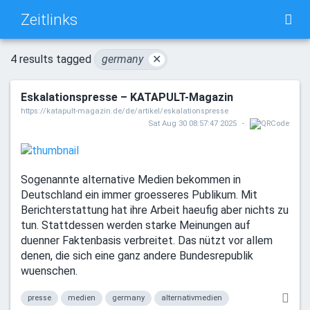
Zeitlinks
TAG CLOUD
PICTURE WALL
4 results tagged
germany
✕
Eskalationspresse – KATAPULT-Magazin
DAILY
SEARCH
https://katapult-magazin.de/de/artikel/eskalationspresse
Sat Aug 30 08:57:47 2025
Sogenannte alternative Medien bekommen in
Deutschland ein immer groesseres Publikum. Mit
Berichterstattung hat ihre Arbeit haeufig aber nichts zu
tun. Stattdessen werden starke Meinungen auf
duenner Faktenbasis verbreitet. Das nützt vor allem
denen, die sich eine ganz andere Bundesrepublik
wuenschen.
presse
medien
germany
alternativmedien