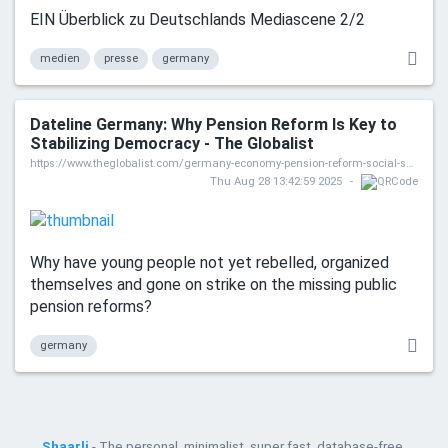
EIN Überblick zu Deutschlands Mediascene 2/2
medien
presse
germany
Dateline Germany: Why Pension Reform Is Key to
Stabilizing Democracy - The Globalist
https://www.theglobalist.com/germany-economy-pension-reform-social-security-welfare-state/
Thu Aug 28 13:42:59 2025
Why have young people not yet rebelled, organized
themselves and gone on strike on the missing public
pension reforms?
germany
Shaarli
- The personal, minimalist, super fast, database-free,