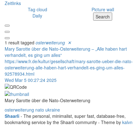
Zeitlinks
Tag cloud
Picture wall
Daily
Search
1 result tagged
osterweiterung
✕
Mary Sarotte über die Nato-Osterweiterung – „Alle haben hart
verhandelt, es ging um alles“
https://www.fr.de/kultur/gesellschaft/mary-sarotte-ueber-die-nato-
osterweiterung-alle-haben-hart-verhandelt-es-ging-um-alles-
92578934.html
Wed Mar 5 00:27:24 2025
Mary Sarotte über die Nato-Osterweiterung
osterweiterung
nato
ukraine
Shaarli
- The personal, minimalist, super fast, database-free,
bookmarking service by the Shaarli community - Theme by
kalvn